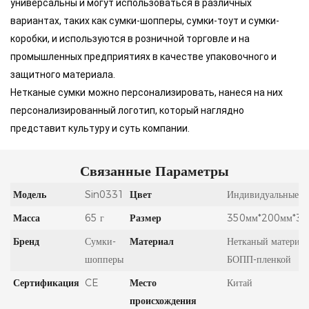
универсальны и могут использоваться в различных
вариантах, таких как сумки-шопперы, сумки-тоут и сумки-
коробки, и используются в розничной торговле и на
промышленных предприятиях в качестве упаковочного и
защитного материала.
Нетканые сумки
можно персонализировать, нанеся на них
персонализированный логотип, который наглядно
представит культуру и суть компании.
Связанные Параметры
Модель
Sin0331
Цвет
Индивидуальные ц
Масса
65 г
Размер
350мм*200мм*3
Бренд
Сумки-
Материал
Нетканый материал
шопперы
БОПП-пленкой
Сертификация
CE
Место
Китай
происхождения