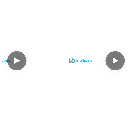
ПП Тканая Сумка
Мембрана
ый материал ПП, 12*12,
Пленка для печати БОПП, 
орловина горячего выреза,
с пластиковой шотландкой,
сть сложена вдвое/двойная
пленка БОПП, матовая пл
3-х цветная печать с одной
пленка БОПП для изготовле