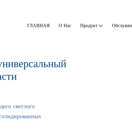
ГЛАВНАЯ
О Нас
Продукт
Обслужи
универсальный
асти
щего светлого
нсолидированных