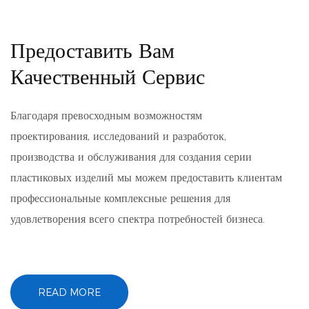
собой контейнер для массовых грузов
сто
среднего размера, своего рода
Предоставить Вам
контейнерное оборудование, с помощью
Качественный Сервис
крана или вилочного погрузчика вы
можете реализовать контейнерные
Благодаря превосходным возможностям
перевозки
проектирования, исследований и разработок,
производства и обслуживания для создания серии
пластиковых изделий мы можем предоставить клиентам
профессиональные комплексные решения для
удовлетворения всего спектра потребностей бизнеса.
READ MORE