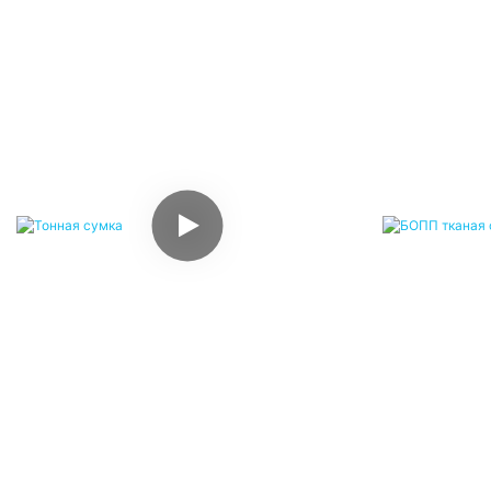
Тонная Сумка
БО
Тонные мешки, также известные как
100% нов
гибкие грузовые мешки (гибкие грузовые
верхняя г
мешки), контейнерные мешки,
нижняя ча
космические мешки и т. д., представляют
прошивка; 