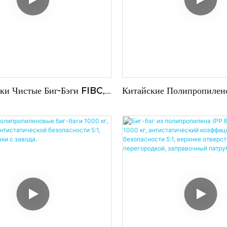
ки Чистые Биг-Бэги FIBC,
Китайские Полипропилен
ью 1 Тонна, Изготовлены
Бэги 1000 Кг 1500 Кг Дл
опиленового Тканого
Кормов Для Животных,
, Пригодны Для Вторичной
Сельскохозяйственной Пр
и, Обладают
Также Для Использования
ческими Свойствами.
Биг-Бэгов.
о В Китае.