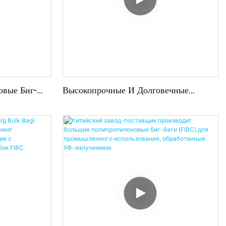
овые Биг-
Высокопрочные И Долговечные
я Упаковки
Полипропиленовые Мешки Большого
Размера Для Дров (FIBC-Мешки)
одукции, А
1500 Кг, Производство Китай.
 В Качестве