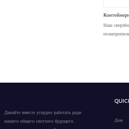
Контейнер
Флекситан
Наш сверхбо
полипропиле
контейнеров
обеспечивая
транспортир
большому ра
он идеально
безопасной 
QUIC
Давайте вместе усердно работать ради
Дом
нашего общего светлого будущего,