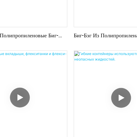
 Полипропиленовые Биг-
Биг-Бэг Из Полипропилен
 Кг, Коэффициент
Bulk Bag) 1000 Кг, Ант
еской Безопасности 5:1,
Коэффициент Безопасност
тавки С Завода.
Верхнее Отверстие С Пере
Заправочный Патрубок F