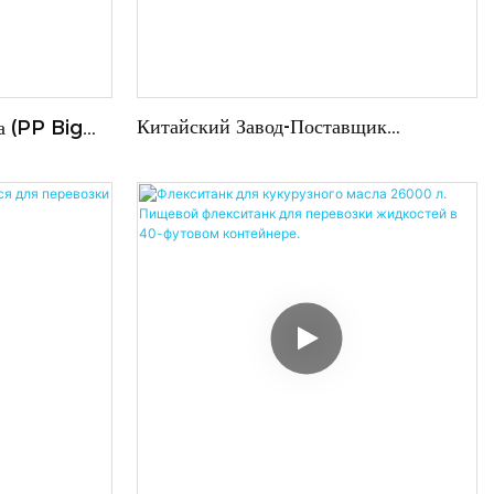
Китайский Завод-Поставщик
а (PP Big
Производит Большие
истатический
Полипропиленовые Биг-Бэги (FIBC)
и 5:1,
Для Промышленного Использования,
городкой,
Обработанные УФ-Излучением.
IBC.