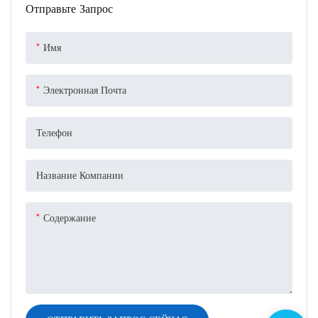
Отправьте Запрос
Место происхождения: Шаньдун,
Китай.
Имя
Минимальный объем заказа:
1000 рулонов.
Белый цвет
Электронная Почта
Телефон
Название Компании
Содержание