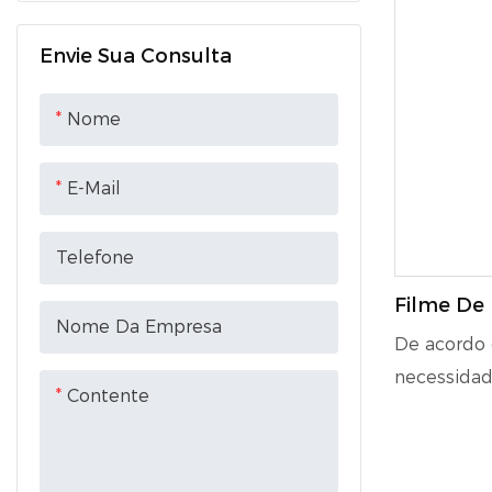
Saco para forro de recipiente
Filme plástico bolha
Envie Sua Consulta
Fivela de embalagem
Fita de embalagem
Nome
E-Mail
Telefone
Filme De
Nome Da Empresa
Transpar
De acordo 
necessidade
Contente
tipos de c
combinam c
substrato 