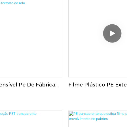
ensível Pe De Fábrica
Filme Plástico PE Exte
do Envoltório Retrátil À
Durável Filme Plástic
 Umidade Para
Embalagens E Alimen
ens Em Formato De