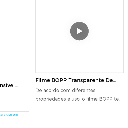
Filme BOPP Transparente De
nsível
Alta Qualidade
De acordo com diferentes
o Para
propriedades e uso, o filme BOPP tem
tos
as seguintes classificações: Filme de
impressão BOPP, filme xadrez de
plástico BOPP, filme de fita BOPP,