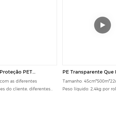
 Proteção PET
PE Transparente Que 
ente
Filme Para Uso Em En
com as diferentes
Tamanho: 45cm*500m*2
De Paletes
s do cliente, diferentes
Peso líquido: 2,4kg por ro
ola e desempenho da cola,
Característica: Com impre
om a força de liberação e
logotipo conforme person
apropriados, ajudam os
Local de origem: Shandon