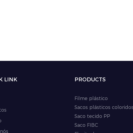
resolver uma série de
Quantidade mínima de pe
no processo de produção
rolos
 dupla-face sem substrato,
Cor branca
adesão, delaminação e
scascamento
K LINK
PRODUCTS
Filme plástico
Sacos plásticos colorido
tos
Saco tecido PP
o
Saco FIBC
 nós