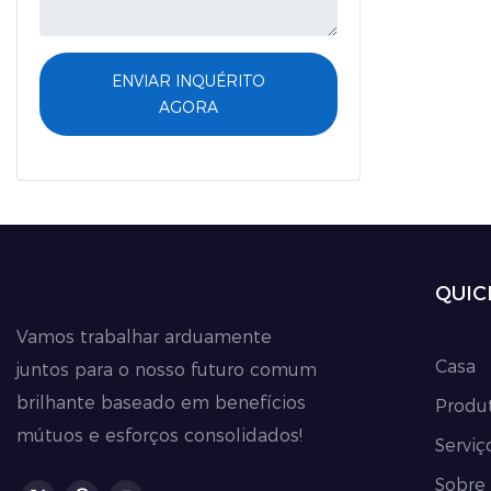
clientes a 
problemas 
ENVIAR INQUÉRITO
de adesivo
AGORA
como anti-
difícil de
QUIC
Vamos trabalhar arduamente
Casa
juntos para o nosso futuro comum
brilhante baseado em benefícios
Produ
mútuos e esforços consolidados!
Serviç
Sobre