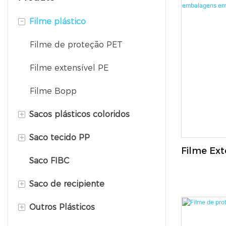
-
Filme plástico
Filme de proteção PET
Filme extensível PE
Filme Bopp
+
Sacos plásticos coloridos
+
Saco tecido PP
Saco plástico resistente ao
Filme Ext
calor
Saco FIBC
Saco com válvula PP
Por Ataca
Saco de folha de alumínio
Prova De
+
Saco de recipiente
Saco composto
Embalag
Saco plástico composto
Rolo
+
Outros Plásticos
Sacola de tecido não tecido
Flexitank
Saco PE