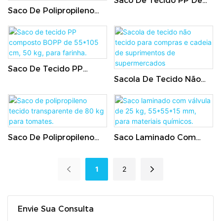
Saco De Tecido PP De
Saco De Polipropileno
55*76 Cm Com
Tecido De 62 X 95 Cm,
Impressão Offset Para
Capacidade Para 50 Kg,
Farinha, Sementes E
Ideal Para Farinha, Sal,
Grãos.
Sementes, Grãos E
Saco De Tecido PP
Arroz.
Sacola De Tecido Não
Composto BOPP De
Tecido Para Compras E
55*105 Cm, 50 Kg, Para
Cadeia De Suprimentos
Farinha.
De Supermercados
Saco De Polipropileno
Saco Laminado Com
Tecido Transparente De
Válvula De 25 Kg,
80 Kg Para Tomates.
55*55*15 Mm, Para
1
2
Materiais Químicos.
Envie Sua Consulta