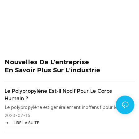
Nouvelles De L'entreprise
En Savoir Plus Sur L'industrie
Le Polypropylène Est-Il Nocif Pour Le Corps
Humain ?
Le polypropylène est généralement inoffensif pour le corps.
Le polypropylène est une sorte de plastique, les produits en
2020
07
15
LIRE LA SUITE
polypropylène sont généralement inoffensifs pour le corps,
mais si les produits sélectionnés ne répondent pas aux