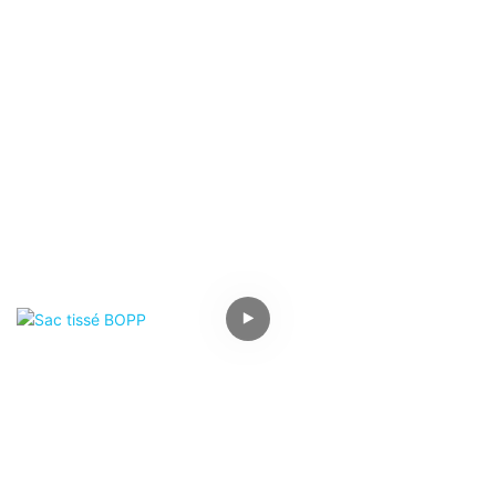
de taille moyenne, est une sorte d'équipement d'unité de
conteneur, avec une grue ou un chariot élévateur, vous
pouvez réaliser le transport d'unités de conteneurs