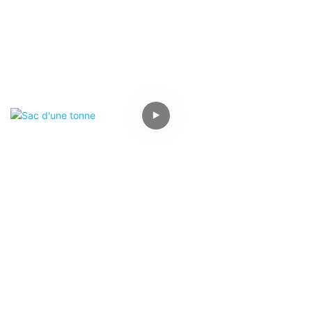
Sac D'une Tonne
Les sacs de tonnes, également connus sous le nom de
sacs de fret flexibles (sacs de fret flexibles), sacs de
conteneurs, sacs spatiaux, etc., sont un conteneur en vrac