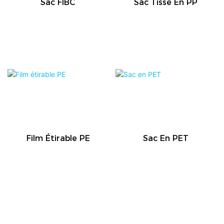
Sac FIBC
Sac Tissé En PP
Film Étirable PE
Sac En PET