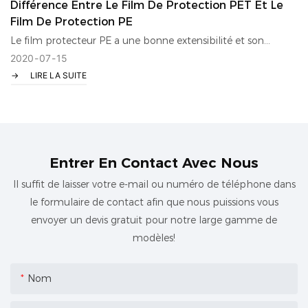
normes, cela peut provoquer des allergies cutanées ou des
Différence Entre Le Film De Protection PET Et Le
symptômes d'irritation respiratoire.
Film De Protection PE
Le film protecteur PE a une bonne extensibilité et son
allongement varie de 150 à 300 %, ce qui peut produire
2020
07
15
LIRE LA SUITE
différents effets à des fins différentes. Le film protecteur PET
n'est pas extensible, n'est pas facile à déformer et a une
bonne dureté
Entrer En Contact Avec Nous
Il suffit de laisser votre e-mail ou numéro de téléphone dans
le formulaire de contact afin que nous puissions vous
envoyer un devis gratuit pour notre large gamme de
modèles!
Nom