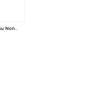
ssu Non
ec Soufflet