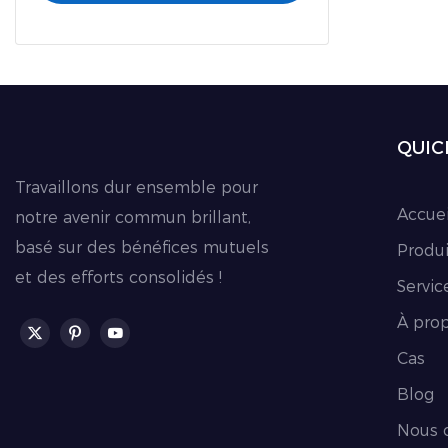
QUIC
Travaillons dur ensemble pour
Accuei
notre avenir commun brillant,
basé sur des bénéfices mutuels
Produi
et des efforts consolidés !
Servic
À pro
Cas
Blog
Nous 