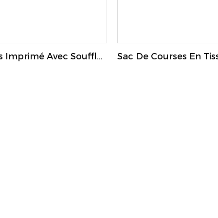
 Imprimé Avec Soufflet
Sac De Courses En Ti
35*38cm
Tissé, Couleur Unie, Av
De Fond, 60 X 50 Cm