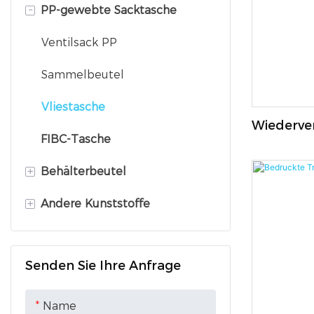
-
PP-gewebte Sacktasche
PE-Stretchfolie
Hitzebeständige Plastiktüte
Bopp Film
Aluminiumfolienbeutel
Ventilsack PP
Verbundplastiktüte
Sammelbeutel
PE-Beutel
Vliestasche
Wiederve
FIBC-Tasche
Einkaufst
Lebensmi
+
Behälterbeutel
+
Andere Kunststoffe
Flexitank
Container-Liner-Beutel
Luftpolsterfolie
Senden Sie Ihre Anfrage
Verpackungsschnalle
Klebeband
Name