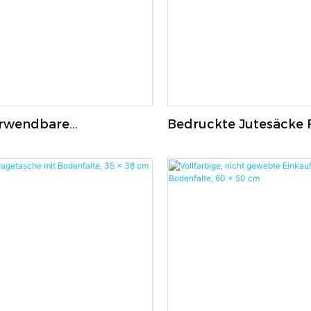
rwendbare
Bedruckte Jutesäcke 
aschen Für
Kleidung Und Spielze
ttel Und Getränke