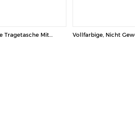
e Tragetasche Mit
Vollfarbige, Nicht Ge
e, 35 X 38 Cm
Einkaufstasche Mit Bo
60 X 50 Cm