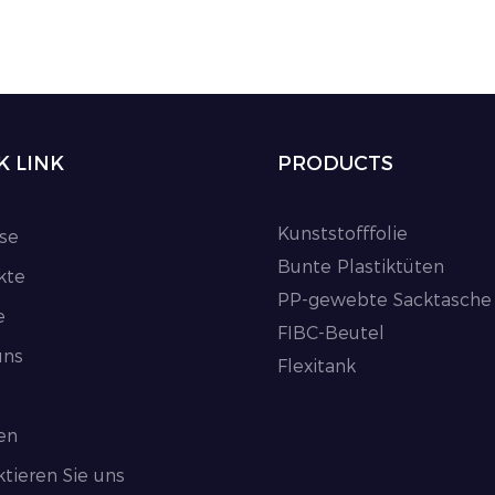
K LINK
PRODUCTS
Kunststofffolie
se
Bunte Plastiktüten
kte
PP-gewebte Sacktasche
e
FIBC-Beutel
uns
Flexitank
en
tieren Sie uns