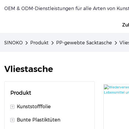
OEM & ODM-Dienstleistungen für alle Arten von Kuns
Zu
SINOKO
Produkt
PP-gewebte Sacktasche
Vli
Vliestasche
Produkt
+
Kunststofffolie
+
Bunte Plastiktüten
PET-Schutzfolie