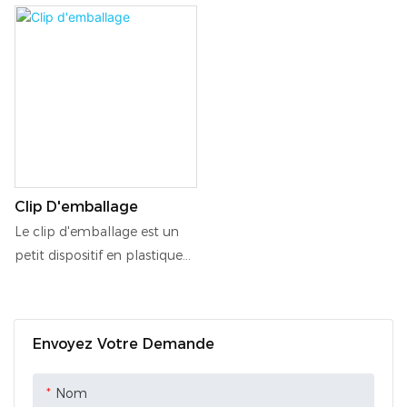
Clip D'emballage
Le clip d'emballage est un
petit dispositif en plastique
ou en métal utilisé pour
sécuriser le contenu d'un
colis ou d'une boîte pendant
Envoyez Votre Demande
le transport. Il constitue un
moyen simple et efficace
Nom
d'empêcher les objets de