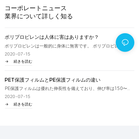
コーポレートニュース
業界について詳しく知る
ポリプロピレンは人体に害はありますか？
ポリプロピレンは一般的に身体に無害です。 ポリプロピレンはプ
ラスチックの一種であり、ポリプロピレン製品は一般に身体に無
2020
07
15
続きを読む
害ですが、選択された製品が基準を満たしていない場合、皮膚ア
レルギーや呼吸器刺激症状を引き起こす可能性があります。
PET保護フィルムとPE保護フィルムの違い
PE保護フィルムは優れた伸長性を備えており、伸び率は150〜
300％の範囲であり、さまざまな目的に応じてさまざまな効果を
2020
07
15
続きを読む
達成できます。 PET保護フィルムは伸長性がなく、変形しにく
く、硬度も良好です。