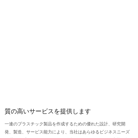
PET複合袋
特徴：カスタマイズされた印刷とロゴ付き、原産地：山東省、
中国
最小注文数量: 20000 個/各モデル
色: ホワイト
質の高いサービスを提供します
一連のプラスチック製品を作成するための優れた設計、研究開
発、製造、サービス能力により、当社はあらゆるビジネスニーズ