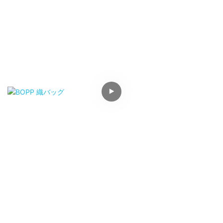
BOPP 織バッグ
100% PP 新素材、12*12、上口ホットカット、底部二重折り/
ダブルステッチ。片面に3色印刷。ラミネートなし