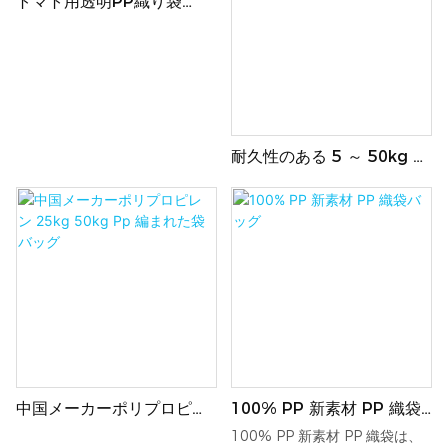
トマト用透明PP織り袋
80kg
耐久性のある 5 ～ 50kg の
カスタムロゴ入りセメント
および砂用プラスチック袋
中国メーカーポリプロピレ
100% PP 新素材 PP 織袋
ン 25kg 50kg Pp 編まれた
バッグ
100% PP 新素材 PP 織袋は、