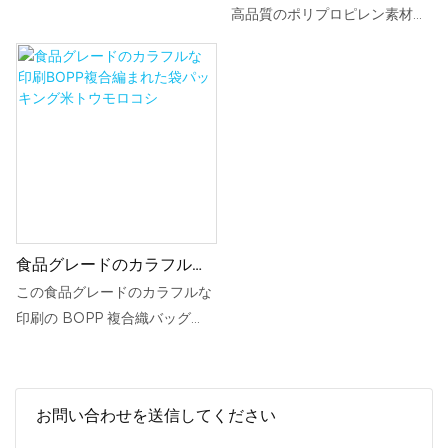
袋バッグ
高品質のポリプロピレン素材で
作られた、強くて耐久性のある
包装オプションです。 重荷重に
耐えるように設計されており、
さまざまな物品や製品の保管お
よび輸送に最適です。
食品グレードのカラフルな
印刷BOPP複合編まれた袋
この食品グレードのカラフルな
パッキング米トウモロコシ
印刷の BOPP 複合織バッグ
は、米とトウモロコシの包装用
に設計されています。 丈夫で色
鮮やかなバッグは、内容物の鮮
お問い合わせを送信してください
度と品質を維持しながら農産物