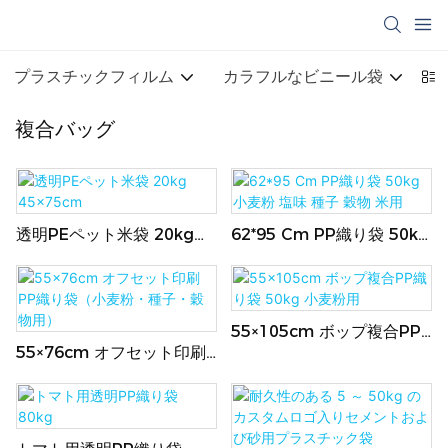
プラスチックフィルム
カラフルなビニール袋
P
複合バッグ
透明PEペット米袋 20kg
62*95 Cm PP織り袋 50kg
45×75cm
小麦粉 塩味 種子 穀物 米用
55×105cm ボップ複合PP
55×76cm オフセット印刷
織り袋 50kg 小麦粉用
PP織り袋（小麦粉・種子・
穀物用）