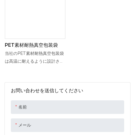
PET素材耐熱真空包装袋
当社のPET素材耐熱真空包装袋
は高温に耐えるように設計され
ており、熱い食品の保存に最適
です。 これらの耐久性と信頼性
の高いバッグは、調理済みの食
お問い合わせを送信してください
事、スナック、その他の熱に弱
いアイテムの包装と保存に最適
名前
です。
メール