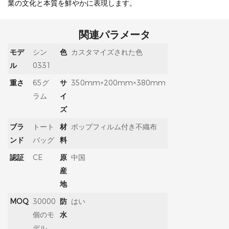
業の文化と本質を鮮やかに表現します。
関連パラメータ
モデ
シン
色
カスタマイズされた色
ル
0331
重さ
65グ
サ
350mm×200mm×380mm
ラム
イ
ズ
ブラ
トート
材
ボップフィルム付き不織布
ンド
バッグ
料
認証
CE
原
中国
産
地
MOQ
30000
防
はい
個のモ
水
デル