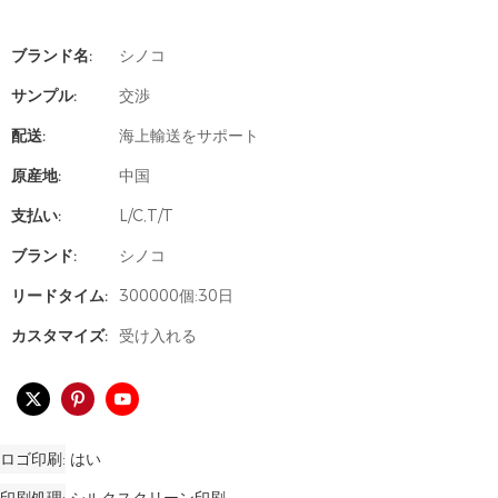
ブランド名:
シノコ
サンプル:
交渉
配送:
海上輸送をサポート
原産地:
中国
支払い:
L/C,T/T
ブランド:
シノコ
リードタイム:
300000個:30日
カスタマイズ:
受け入れる
ロゴ印刷
はい
印刷処理
シルクスクリーン印刷