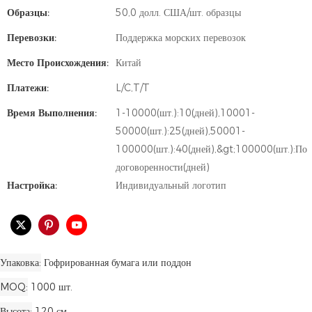
Образцы:
50,0 долл. США/шт. образцы
Перевозки:
Поддержка морских перевозок
Место Происхождения:
Китай
Платежи:
L/C,T/T
Время Выполнения:
1-10000(шт.):10(дней),10001-
50000(шт.):25(дней),50001-
100000(шт.):40(дней),&gt;100000(шт.):По
договоренности(дней)
Настройка:
Индивидуальный логотип
Упаковка
Гофрированная бумага или поддон
MOQ
1000 шт.
Высота
120 см