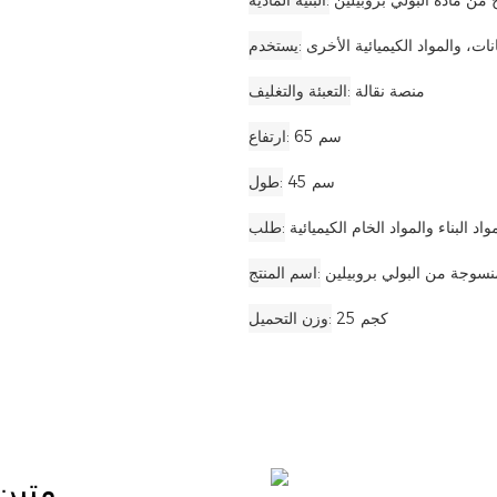
ن مادة البولي بروبيلين
البنية المادية
نات، والمواد الكيميائية الأخرى
يستخدم
منصة نقالة
التعبئة والتغليف
65 سم
ارتفاع
45 سم
طول
د البناء والمواد الخام الكيميائية
طلب
نسوجة من البولي بروبيلين
اسم المنتج
25 كجم
وزن التحميل
متين