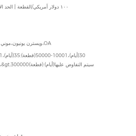
١٠٠ دولار أمريكي/القطعة | الحد الأدنى للطلب: قطعة واحدة
L/C،D/A،D/P،T/T،ويسترن يونيون،موني جرام،OA
300000(قطعة):40(أيام)،&gt;300000(قطعة):سيتم التفاوض عليها(أيام)