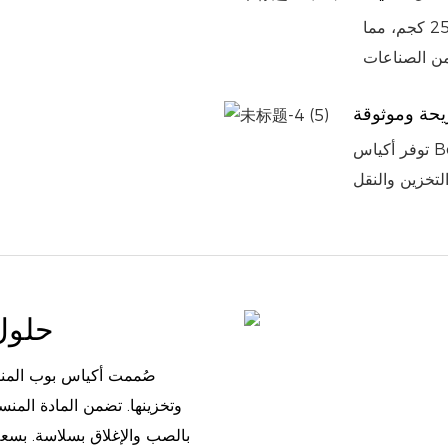
تتمتع حقائبنا بالقدرة على تحمل الأحمال الثقيلة التي تصل إلى 25 كجم، مما
حة وموثوقة
توفر أكياس Bopp Valve المنسوجة حلاً ملائمًا وموثوقًا به للتعبئة والتغليف
حلول
صُممت أكياس بوب المنس
وتخزينها. تضمن المادة المنس