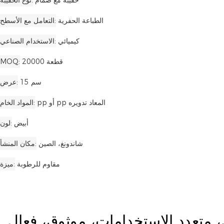
حقيبة مع صمام
نوع الحقيبة
الطباعة الحفرية
التعامل مع الأسطح
كيميائي
الاستخدام الصناعي
20000 قطعة
MOQ
15 سم
عرض
pp أو pp المعاد تدويره
المواد الخام
أبيض
لون
شاندونغ، الصين
مكان المنشأ
مقاوم للرطوبة
ميزة
، متعدد الاستخدامات، موثوق، فعال