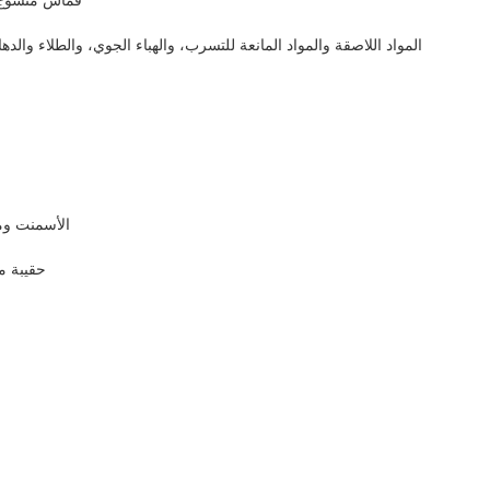
قماش منسوج م
المواد اللاصقة والمواد المانعة للتسرب، والهباء الجوي، والطلاء والدها
الأسمنت وموا
حقيبة م