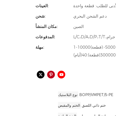
العينات:
دعم الشحن البحري
شحن:
الصين
مكان المنشأ:
المدفوعات:
1-10000(قطعة):30(أيام)،10001-50000(قطعة):35(أيام)،50001-
مهلة:
BOPP/VMPET/S-PE
نوع البلاستيك
ختم ذاتي اللصق
الختم والمقبض