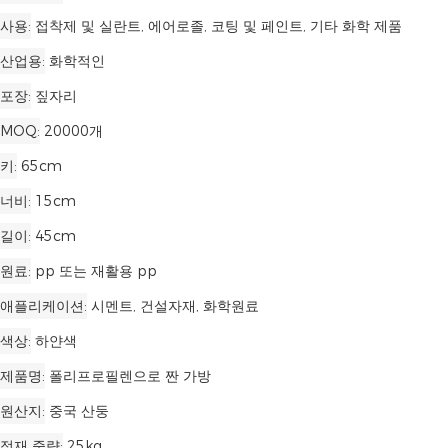
사용
접착제 및 실란트, 에어로졸, 코팅 및 페인트, 기타 화학 제품
산업용
화학적인
포장
짚자리
MOQ
20000개
키
65cm
너비
15cm
길이
45cm
원료
pp 또는 재활용 pp
애플리케이션
시멘트, 건설자재, 화학원료
색상
하얀색
제품명
폴리프로필렌으로 짠 가방
원산지
중국 산둥
적재 중량
25kg