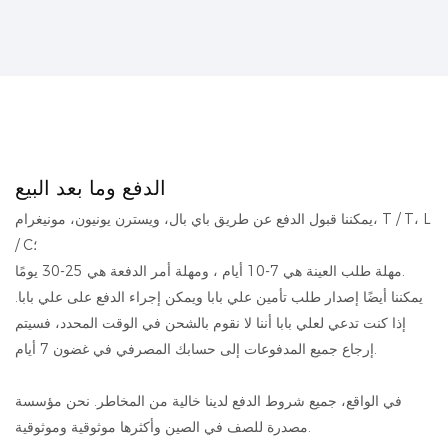
الدفع وما بعد البيع
يمكننا قبول الدفع عن طريق باي بال، ويسترن يونيون، مونيغرام، T / T، L
/ C؛
مهلة طلب العينة هي 7-10 أيام ، ومهلة أمر الدفعة هي 25-30 يومًا.
يمكننا أيضًا إصدار طلب تأمين علي بابا ويمكن إجراء الدفع على علي بابا.
إذا كنت تدعي لعلي بابا أننا لا نقوم بالشحن في الوقت المحدد، فسيتم
إرجاع جميع المدفوعات إلى حسابك المصرفي في غضون 7 أيام.
في الواقع، جميع شروط الدفع لدينا خالية من المخاطر. نحن مؤسسة
مصدرة للصف في الصين وأكثرها موثوقية وموثوقية.