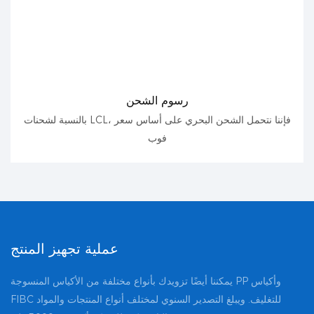
رسوم الشحن
بالنسبة لشحنات LCL، فإننا نتحمل الشحن البحري على أساس سعر
فوب
عملية تجهيز المنتج
يمكننا أيضًا تزويدك بأنواع مختلفة من الأكياس المنسوجة PP وأكياس
FIBC للتغليف. ويبلغ التصدير السنوي لمختلف أنواع المنتجات والمواد