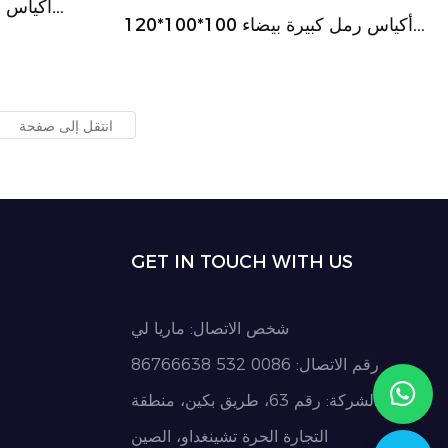
أكياس رمل كبيرة بيضاء 100*100*120
95*95*130 سم أكياس سائبة للمواد
سم، 1000 كجم 1500 كجم، أكياس كبيرة
جامبو للتربة النباتية الحجرية ومواد البناء
GET IN TOUCH WITH US
شخص الاتصال: ماريا لي
رقم الاتصال: 0086 532 86766638
عنوان الشركة: رقم 63، طريق بكين، منطقة
التجارة الحرة تشينغداو، الصين