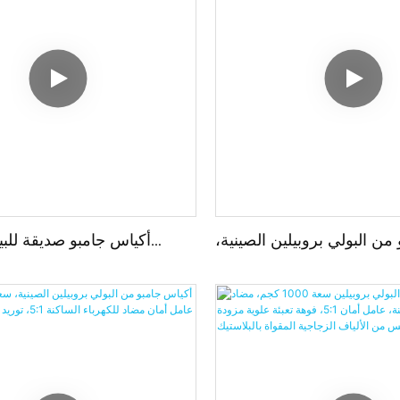
من البولي بروبيلين الصينية،
أكياس جامبو صديقة للبي
سعة 1000 كجم و1500 كجم، لتعبئة
الكربون، و
بلاستيك البولي بروبيلين ال
لإعادة التدوير، مضادة للكهر
صنع