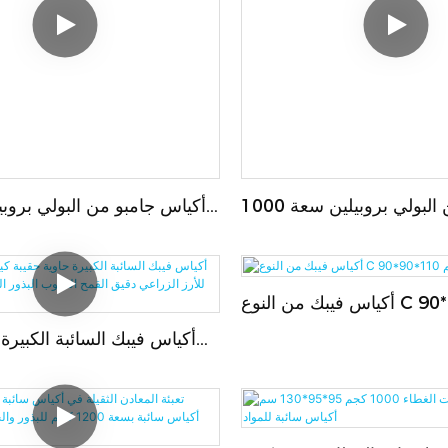
كيس كبير من البولي بروبيلين سعة 1000
أكياس جامبو من البولي بروبيل
لكهرباء الساكنة، عامل أمان
سعة 1000 كجم، 
عبئة علوية مزودة بحاجز، كيس
للكهرباء ال
 الزجاجية المقواة بالبلاستيك
أكياس فيبك من النوع C 90*90*110 سم
(FIBC)
1000 كجم
أكياس فيبك السائبة الكبيرة 
كيس سوبر ساك للأرز ال
القمح الحبوب البذور الذرة ا