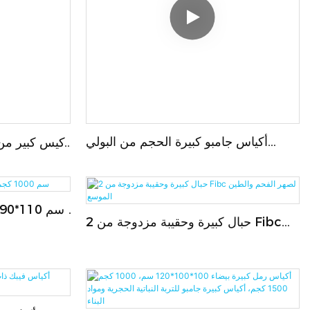
أكياس جامبو كبيرة الحجم من البولي
بروبيلين (PP) معالجة بالأشعة فوق
كجم، مضاد ل
البنفسجية، مصدرها مباشرة من المصنع
5:1، فوهة ت
في الصين، للاستخدام الصناعي
من الألياف
2 حبال كبيرة وحقيبة مزدوجة من Fibc
لصهر الفحم والطين الموسع