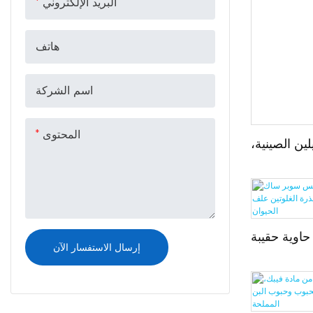
البريد الإلكتروني
هاتف
اسم الشركة
المحتوى
ين الصينية،
عامل أمان مضاد
ساكنة 5:1، توريد مباشر من
المصنع
حاوية حقيبة
إرسال الاستفسار الآن
زراعي دقيق
لغلوتين علف
الحيوان