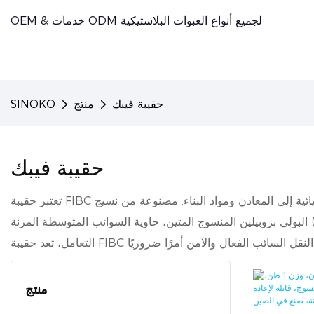
OEM & خدمات ODM لجميع أنواع العبوات البلاستيكية
حقيبة فيبك
منتج
SINOKO
حقيبة فيبك
تعتبر حقيبة FIBC عبارة عن حل تغليف صناعي متعدد الاستخدامات مصمم لنقل وتخزين مجموعة متنوعة من المواد بكفاءة، من الحبوب والمواد الكيميائية إلى المعادن ومواد البناء. مصنوعة من نسيج
البولي بروبيلين المنسوج المتين، حاوية السوائب المتوسطة المرنة (FIBC) متوفرة في مجموعة من الأحجام والأنماط لاستيعاب الأحمال المختلفة ومتطلبات المناولة. بفضل سعة التحميل العالية وسهولة
منتج