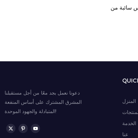
اس سائبة من
مادة فيبك، أكياس سائبة بسعة 1200 كجم
لبن المملحة
QUIC
دعونا نعمل بجد معًا من أجل مستقبلنا
المنزل
المشرق المشترك على أساس المنفعة
المتبادلة والجهود الموحدة!
لمنتجات
الخدمة
عنا