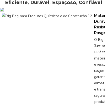
Eficiente, Durável, Espaçoso, Confiável
Materi
Duráve
Resist
Rasgo
O Big 
Jumbo 
PP é fei
materia
e resist
rasgos,
garanti
armaze
e trans
seguros
produt