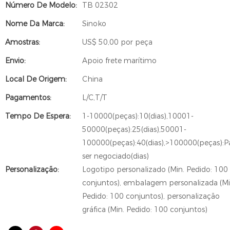
Número De Modelo:
TB 02302
Nome Da Marca:
Sinoko
Amostras:
US$ 50,00 por peça
Envio:
Apoio frete marítimo
Local De Origem:
China
Pagamentos:
L/C,T/T
Tempo De Espera:
1-10000(peças):10(dias),10001-
50000(peças):25(dias),50001-
100000(peças):40(dias),>100000(peças):P
ser negociado(dias)
Personalização:
Logotipo personalizado (Min. Pedido: 100
conjuntos), embalagem personalizada (Mi
Pedido: 100 conjuntos), personalização
gráfica (Min. Pedido: 100 conjuntos)