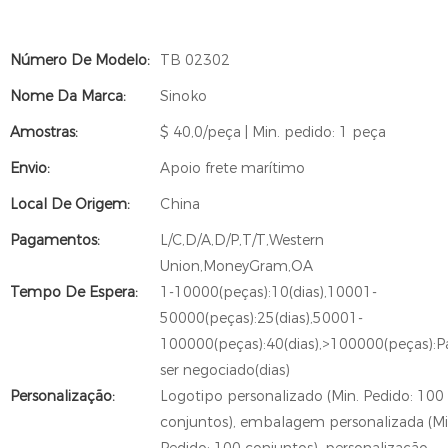
Número De Modelo:
TB 02302
Nome Da Marca:
Sinoko
Amostras:
$ 40,0/peça | Min. pedido: 1 peça
Envio:
Apoio frete marítimo
Local De Origem:
China
Pagamentos:
L/C,D/A,D/P,T/T,Western
Union,MoneyGram,OA
Tempo De Espera:
1-10000(peças):10(dias),10001-
50000(peças):25(dias),50001-
100000(peças):40(dias),>100000(peças):P
ser negociado(dias)
Personalização:
Logotipo personalizado (Min. Pedido: 100
conjuntos), embalagem personalizada (Mi