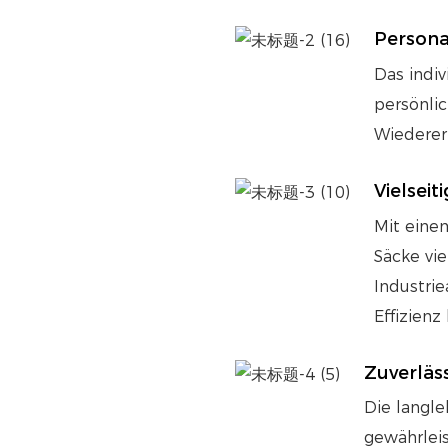
Persona
Das indi
persönli
Wiederer
Vielseiti
Mit einem
Säcke vie
Industri
Effizien
Zuverläss
Die langle
gewährleis