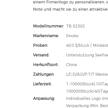
einem Firmenlogo zu personalisieren, 
Note und macht sie zu einer attraktiv
Modellnummer:
TB 02302
Markenname:
Sinoko
Proben:
40,0 $/Stück | Mindest
Versand:
Unterstützung Seefra
Herkunftsort:
China
Zahlungen:
L/C,D/A,D/P,T/T,West
Lieferzeit:
1-10000(Stück):10(Ta
100000(Stück):40(Tag
Anpassung:
Individuelles Logo (m
Verpackung (Min. Best