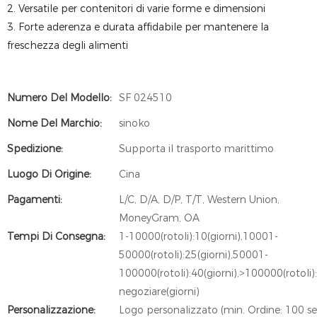
2. Versatile per contenitori di varie forme e dimensioni
3. Forte aderenza e durata affidabile per mantenere la
freschezza degli alimenti
Numero Del Modello:
SF 024510
Nome Del Marchio:
sinoko
Spedizione:
Supporta il trasporto marittimo
Luogo Di Origine:
Cina
Pagamenti:
L/C, D/A, D/P, T/T, Western Union,
MoneyGram, OA
Tempi Di Consegna:
1-10000(rotoli):10(giorni),10001-
50000(rotoli):25(giorni),50001-
100000(rotoli):40(giorni),>100000(rotoli)
negoziare(giorni)
Personalizzazione:
Logo personalizzato (min. Ordine: 100 se