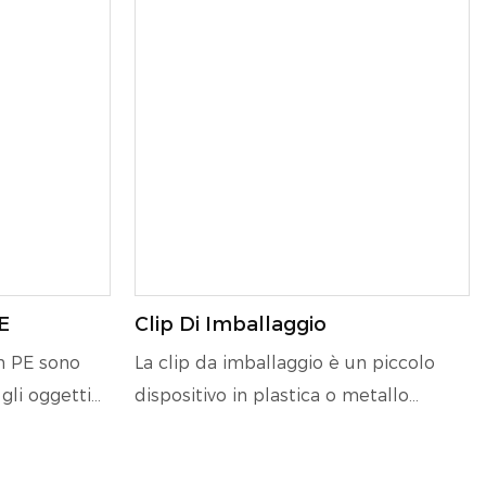
PE
Clip Di Imballaggio
 in PE sono
La clip da imballaggio è un piccolo
gli oggetti
dispositivo in plastica o metallo
ne o lo
utilizzato per fissare il contenuto di un
stente e
pacco o di una scatola durante il