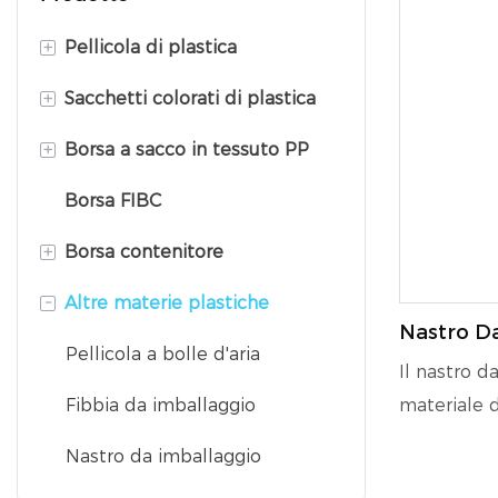
+
Pellicola di plastica
+
Sacchetti colorati di plastica
Pellicola protettiva in PET
+
Borsa a sacco in tessuto PP
Film estensibile in PE
Borsa in plastica resistente al
calore
Borsa FIBC
Film Bopp
Sacco valvola PP
Borsa in foglio di alluminio
+
Borsa contenitore
Borsa composita
Borsa di plastica composita
-
Altre materie plastiche
Borsa in tessuto non tessuto
Serbatoio flessibile
Nastro Da
Borsa in PE
Sacco per rivestimento
Pellicola a bolle d'aria
Il nastro d
container
Fibbia da imballaggio
materiale d
durevole re
Nastro da imballaggio
tereftalat