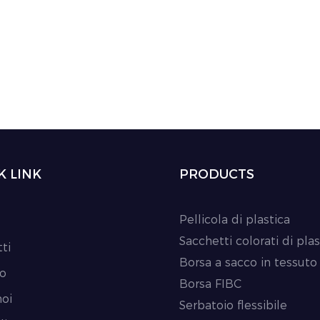
K LINK
PRODUCTS
Pellicola di plastica
Sacchetti colorati di plas
ti
Borsa a sacco in tessuto
io
Borsa FIBC
noi
Serbatoio flessibile