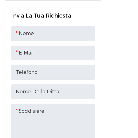
nell'imball
proteggere 
Invia La Tua Richiesta
per un tras
Nome
E-Mail
Telefono
Nome Della Ditta
Soddisfare