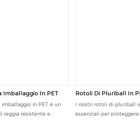
 Imballaggio In PET
Rotoli Di Pluriball In 
a imballaggio in PET è un
I nostri rotoli di pluriball
i reggia resistente e
essenziali per proteggere 
alizzato in polietilene
fragili durante la spedizio
o. È comunemente utilizzato
stoccaggio. Il design resi