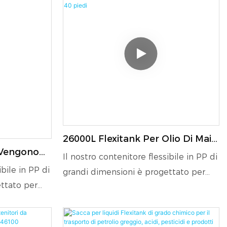
26000L Flexitank Per Olio Di Mais,
i Vengono
Contenitore Per Alimenti, Sacchi
Il nostro contenitore flessibile in PP di
rto Di
Per Il Trasporto Di Liquidi In
ibile in PP di
grandi dimensioni è progettato per
Container Da 40 Piedi
ttato per
adattarsi perfettamente a container
 container
da 20" o 40", offrendo la massima
 massima
flessibilità di trasporto e stoccaggio.