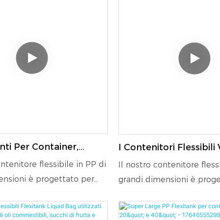
nti Per Container,
I Contenitori Flessibil
E Flexi-IBC
Utilizzati Per Il Traspo
ntenitore flessibile in PP di
Il nostro contenitore fless
Liquidi Non Pericolosi
ensioni è progettato per
grandi dimensioni è proge
perfettamente a container
adattarsi perfettamente a
", offrendo la massima
da 20" o 40", offrendo la