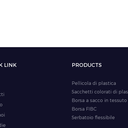
 di trasporto e stoccaggio.
flessibilità di trasporto e 
di dimensioni e la struttura
Le sue grandi dimensioni e
lo rendono ideale per il
resistente lo rendono idea
i liquidi sfusi in modo
trasporto di liquidi sfusi 
 sicuro.
efficiente e sicuro.
K LINK
PRODUCTS
Pellicola di plastica
Sacchetti colorati di plas
ti
Borsa a sacco in tessuto
io
Borsa FIBC
noi
Serbatoio flessibile
die