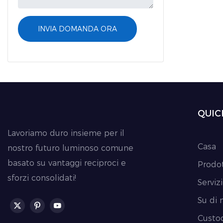
flessibilità
Le sue gran
INVIA DOMANDA ORA
resistente 
trasporto d
efficiente e
QUIC
Lavoriamo duro insieme per il
Casa
nostro futuro luminoso comune
basato su vantaggi reciproci e
Prodot
sforzi consolidati!
Serviz
Su di 
Custo