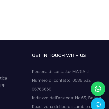
stoccaggio.
flessibilità per il trasporto e lo
 la struttura
stoccaggio. Le sue grandi dimensioni e
le per il
la struttura resistente lo rendono
in modo
ideale per la spedizione di liquidi sfusi
in modo efficiente e sicuro
GET IN TOUCH WITH US
Persona di contatto: MARIA LI
tica
Numero di contatto: 0086 532
 PP
86766638
Indirizzo dell'azienda: No.63, Beijing
Road, zona di libero scambio di