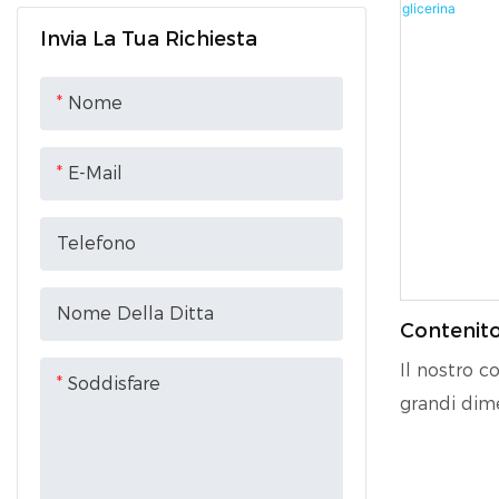
flessibilità
Invia La Tua Richiesta
Le sue gran
Fibbia da imballaggio
resistente 
Nastro da imballaggio
Nome
trasporto d
efficiente e
E-Mail
Telefono
Nome Della Ditta
Contenitor
Liquid Bag
Il nostro co
Soddisfare
Trasporto
grandi dim
Succhi Di
adattarsi 
da 20" o 40