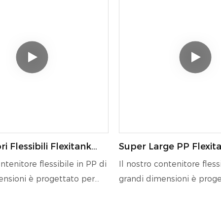
 di trasporto e stoccaggio.
flessibilità di trasporto e 
di dimensioni e la struttura
Le sue grandi dimensioni e
lo rendono ideale per il
resistente lo rendono idea
i liquidi sfusi in modo
trasporto di liquidi sfusi 
 sicuro.
efficiente e sicuro.
i Flessibili Flexitank
Super Large PP Flexit
 Utilizzati Per Il
Contenitori Da 20" E 40
ntenitore flessibile in PP di
Il nostro contenitore fless
 Di Oli Commestibili,
1764655529946100
ensioni è progettato per
grandi dimensioni è proge
 Frutta E Glicerina
perfettamente a container
adattarsi perfettamente a
", offrendo la massima
da 20" o 40", offrendo la