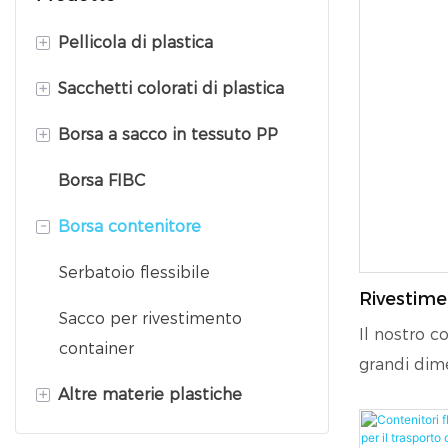
+
Pellicola di plastica
+
Sacchetti colorati di plastica
Pellicola protettiva in PET
+
Borsa a sacco in tessuto PP
Film estensibile in PE
Borsa in plastica resistente al
calore
Borsa FIBC
Film Bopp
Sacco valvola PP
Borsa in foglio di alluminio
-
Borsa contenitore
Borsa composita
Borsa di plastica composita
Borsa in tessuto non tessuto
Serbatoio flessibile
Rivestime
Borsa in PE
Sacco per rivestimento
Flexitank 
Il nostro co
container
grandi dim
+
Altre materie plastiche
adattarsi 
da 20" o 40
Pellicola a bolle d'aria