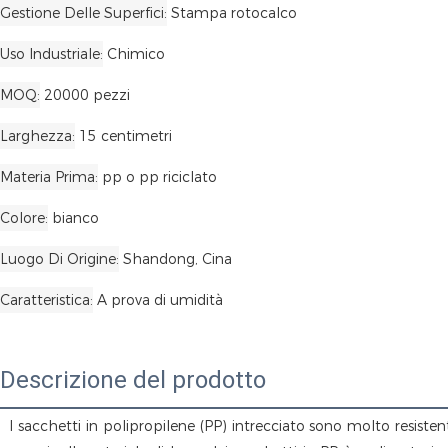
Gestione Delle Superfici
Stampa rotocalco
Uso Industriale
Chimico
MOQ
20000 pezzi
Larghezza
15 centimetri
Materia Prima
pp o pp riciclato
Colore
bianco
Luogo Di Origine
Shandong, Cina
Caratteristica
A prova di umidità
Descrizione del prodotto
 I sacchetti in polipropilene (PP) intrecciato sono molto resistenti e intrinsecamente resistenti a strappi e forature, rappresentando un ottimo rapporto qualità-prezzo. Sono anche resistenti allo 