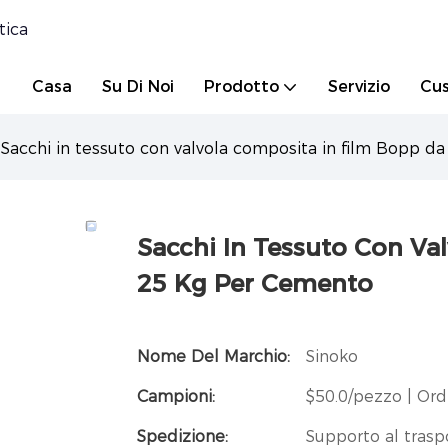
tica
Casa
Su Di Noi
Prodotto
Servizio
Cus
Sacchi in tessuto con valvola composita in film Bopp d
Sacchi In Tessuto Con Va
25 Kg Per Cemento
Nome Del Marchio:
Sinoko
Campioni:
$50.0/pezzo | Or
Spedizione:
Supporto al trasp