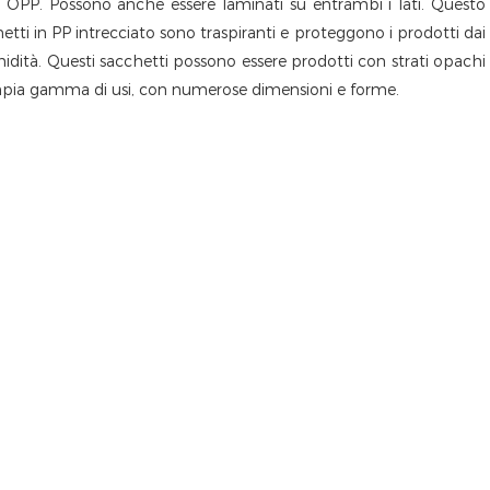
la OPP. Possono anche essere laminati su entrambi i lati. Questo 
hetti in PP intrecciato sono traspiranti e proteggono i prodotti dai 
idità. Questi sacchetti possono essere prodotti con strati opachi 
n'ampia gamma di usi, con numerose dimensioni e forme.