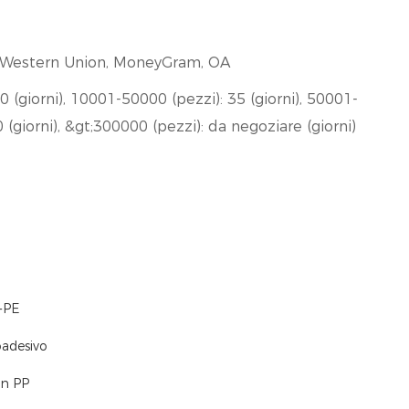
T, Western Union, MoneyGram, OA
0 (giorni), 10001-50000 (pezzi): 35 (giorni), 50001-
 (giorni), &gt;300000 (pezzi): da negoziare (giorni)
-PE
oadesivo
in PP