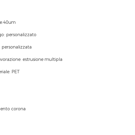
re:40um
o: personalizzato
 personalizzata
avorazione: estrusione multipla
riale: PET
mento corona