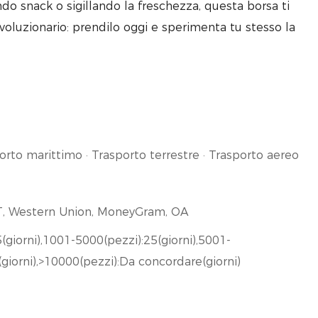
ndo snack o sigillando la freschezza, questa borsa ti
voluzionario: prendilo oggi e sperimenta tu stesso la
orto marittimo · Trasporto terrestre · Trasporto aereo
T/T, Western Union, MoneyGram, OA
(giorni),1001-5000(pezzi):25(giorni),5001-
giorni),>10000(pezzi):Da concordare(giorni)