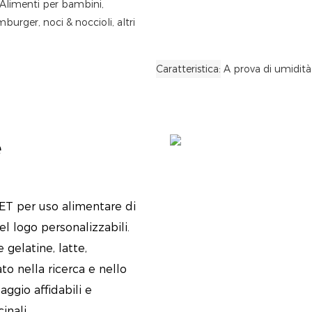
Alimenti per bambini,
rger, noci & noccioli, altri
Caratteristica
A prova di umidità
e
PET per uso alimentare di
l logo personalizzabili.
 gelatine, latte,
o nella ricerca e nello
aggio affidabili e
inali.