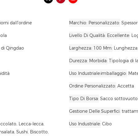
orni dall'ordine
Marchio: Personalizzato
Spesso
cola
Livello Di Qualità: Eccellente
Log
o di Qingdao
Larghezza: 100 Mm
Lunghezza:
Durezza: Morbida
Tipologia di l
idità
Uso Industriale:imballaggio
Mate
Ordine Personalizzato
Accetta
Tipo Di Borsa
Sacco sottovuoto
Gestione Delle Superfici
tratta
occolato, Lecca-lecca,
Uso Industriale
Cibo
salata, Sushi, Biscotto,