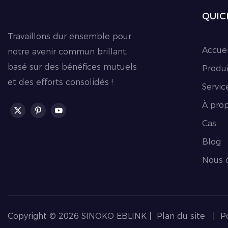
QUIC
Travaillons dur ensemble pour
Accuei
notre avenir commun brillant,
basé sur des bénéfices mutuels
Produi
et des efforts consolidés !
Servic
À pro
Cas
Blog
Nous 
Copyright © 2026 SINOKO EBLINK |
Plan du site
|
Po