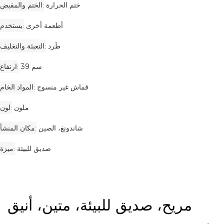
ختم الحرارة
الختم والمقبض
أطعمة أخرى
يستخدم
طَرد
التعبئة والتغليف
39 سم
ارتفاع
قماش غير منسوج
المواد الخام
ملون
لون
شاندونغ، الصين
مكان المنشأ
صديق للبيئة
ميزة
مريح، صديق للبيئة، متين، أنيق