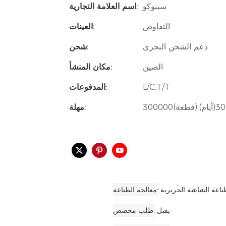
سينوكو
اسم العلامة التجارية:
التفاوض
العينات:
دعم الشحن البحري
شحن:
الصين
مكان المنشأ:
L/C,T/T
المدفوعات:
300000(قطعة):30(أيام)
مهلة:
باعة الشاشة الحريرية
معالجة الطباعة
يقبل
طلب مخصص