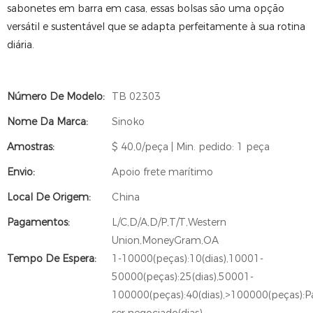
sabonetes em barra em casa, essas bolsas são uma opção
versátil e sustentável que se adapta perfeitamente à sua rotina
diária.
Número De Modelo:
TB 02303
Nome Da Marca:
Sinoko
Amostras:
$ 40,0/peça | Min. pedido: 1 peça
Envio:
Apoio frete marítimo
Local De Origem:
China
Pagamentos:
L/C,D/A,D/P,T/T,Western
Union,MoneyGram,OA
Tempo De Espera:
1-10000(peças):10(dias),10001-
50000(peças):25(dias),50001-
100000(peças):40(dias),>100000(peças):P