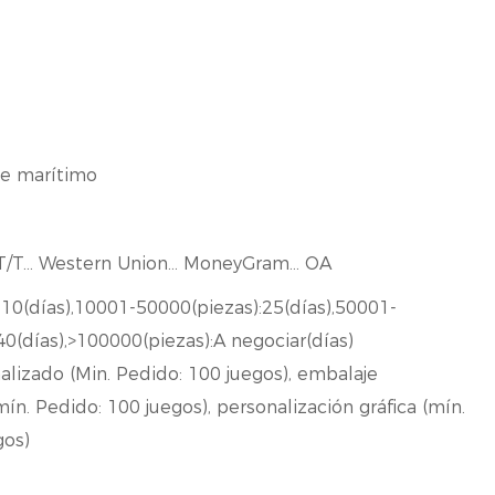
te marítimo
.. T/T... Western Union... MoneyGram... OA
:10(días),10001-50000(piezas):25(días),50001-
0(días),>100000(piezas):A negociar(días)
alizado (Min. Pedido: 100 juegos), embalaje
ín. Pedido: 100 juegos), personalización gráfica (mín.
gos)