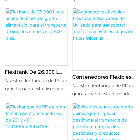
Líquidos No Peligrosos.
para encajar perfectamente
para encajar perfectamente
en contenedores de 20" o
en contenedores de 20" o
40", ofreciendo máxima
40", ofreciendo máxima
flexibilidad para el transporte
flexibilidad para el transporte
y el almacenamiento. Su
y el almacenamiento. Su
gran tamaño y construcción
gran tamaño y construcción
duradera lo hacen ideal para
duradera lo hacen ideal para
el transporte de líquidos a
el transporte de líquidos a
granel de forma eficiente y
Flexitank De 26.000 L
granel de forma eficiente y
Contenedores Flexibles
Para Aceite De Maíz, De
segura.
segura.
Nuestro flexitanque de PP de
Flexitank Bolsa De
Nuestro flexitanque de PP de
Grado Alimenticio, Para
gran tamaño está diseñado
Líquido Utilizada Para
gran tamaño está diseñado
El Transporte De
para encajar perfectamente
Transportar Aceites
Líquidos En Bolsas De 40
para encajar perfectamente
en contenedores de 20" o
Comestibles Jugos De
Pies.
en contenedores de 20" o
40", ofreciendo máxima
Frutas Glicerina
40", ofreciendo máxima
flexibilidad para el transporte
flexibilidad para el transporte
y el almacenamiento. Su
y el almacenamiento. Su
gran tamaño y construcción