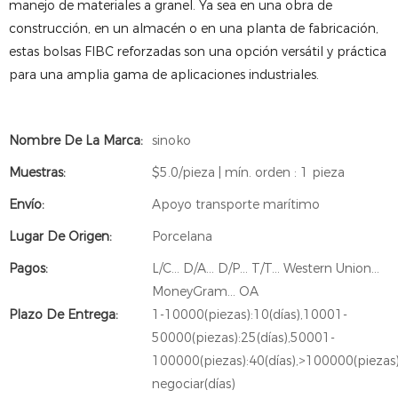
manejo de materiales a granel. Ya sea en una obra de
construcción, en un almacén o en una planta de fabricación,
estas bolsas FIBC reforzadas son una opción versátil y práctica
para una amplia gama de aplicaciones industriales.
Nombre De La Marca:
sinoko
Muestras:
$5.0/pieza | mín. orden : 1 pieza
Envío:
Apoyo transporte marítimo
Lugar De Origen:
Porcelana
Pagos:
L/C... D/A... D/P... T/T... Western Union...
MoneyGram... OA
Plazo De Entrega:
1-10000(piezas):10(días),10001-
50000(piezas):25(días),50001-
100000(piezas):40(días),>100000(piezas
negociar(días)