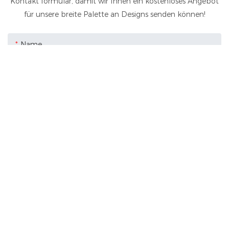
Kontakt formular, damit wir Ihnen ein kostenloses Angebot
für unsere breite Palette an Designs senden können!
Name
E-Mail
Inhalt
SENDEN SIE JETZT ANFRAGE