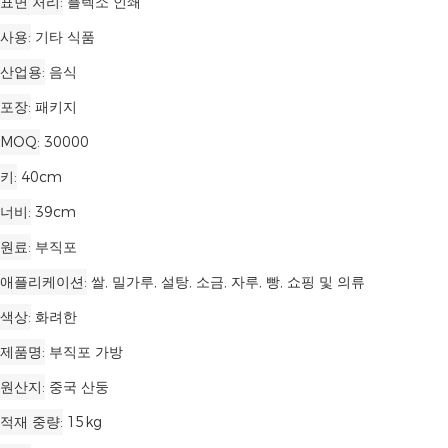
표면 처리
플렉소 인쇄
사용
기타 식품
산업용
음식
포장
패키지
MOQ
30000
키
40cm
너비
39cm
원료
부직포
애플리케이션
쌀, 밀가루, 설탕, 소금, 자루, 빵, 쇼핑 및 의류
색상
화려한
제품명
부직포 가방
원산지
중국 산둥
적재 중량
15kg