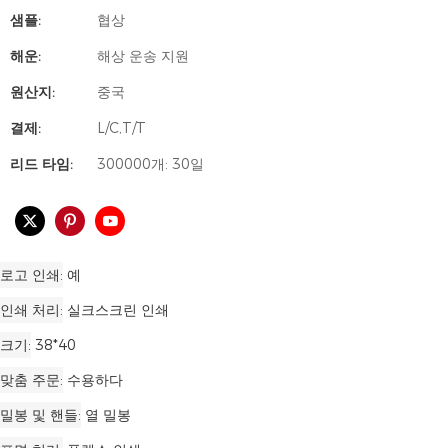
샘플:
협상
해운:
해상 운송 지원
원산지:
중국
결제:
L/C,T/T
리드 타임:
300000개: 30일
로고 인쇄
예
인쇄 처리
실크스크린 인쇄
크기
38*40
맞춤 주문
수용하다
밀봉 및 핸들
열 밀봉