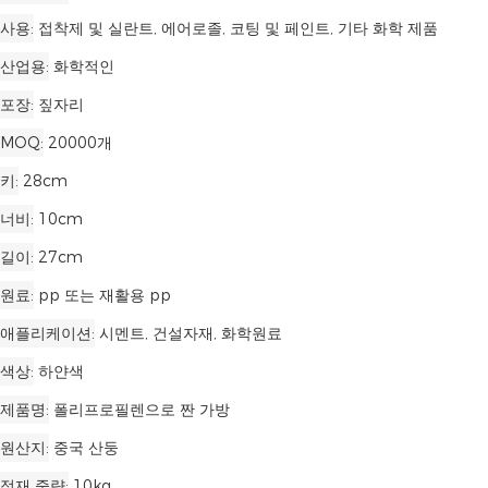
사용
접착제 및 실란트, 에어로졸, 코팅 및 페인트, 기타 화학 제품
산업용
화학적인
포장
짚자리
MOQ
20000개
키
28cm
너비
10cm
길이
27cm
원료
pp 또는 재활용 pp
애플리케이션
시멘트, 건설자재, 화학원료
색상
하얀색
제품명
폴리프로필렌으로 짠 가방
원산지
중국 산둥
적재 중량
10kg