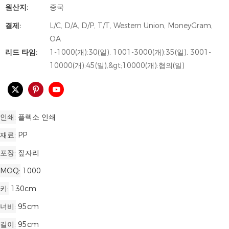
원산지:
중국
결제:
L/C, D/A, D/P, T/T, Western Union, MoneyGram,
OA
리드 타임:
1-1000(개):30(일), 1001-3000(개):35(일), 3001-
10000(개):45(일),&gt;10000(개):협의(일)
인쇄
플렉소 인쇄
재료
PP
포장
짚자리
MOQ
1000
키
130cm
너비
95cm
길이
95cm