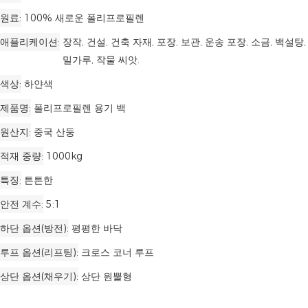
원료
100% 새로운 폴리프로필렌
애플리케이션
장작, 건설, 건축 자재, 포장, 보관, 운송 포장, 소금, 백설탕,
밀가루, 작물 씨앗.
색상
하얀색
제품명
폴리프로필렌 용기 백
원산지
중국 산둥
적재 중량
1000kg
특징
튼튼한
안전 계수
5:1
하단 옵션(방전)
평평한 바닥
루프 옵션(리프팅)
크로스 코너 루프
상단 옵션(채우기)
상단 원뿔형