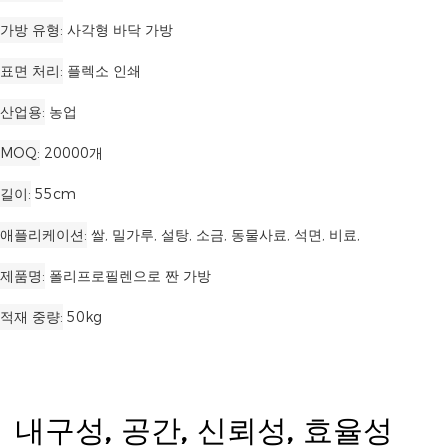
가방 유형
사각형 바닥 가방
표면 처리
플렉소 인쇄
산업용
농업
MOQ
20000개
길이
55cm
애플리케이션
쌀, 밀가루, 설탕, 소금, 동물사료, 석면, 비료,
제품명
폴리프로필렌으로 짠 가방
적재 중량
50kg
내구성, 공간, 신뢰성, 효율성