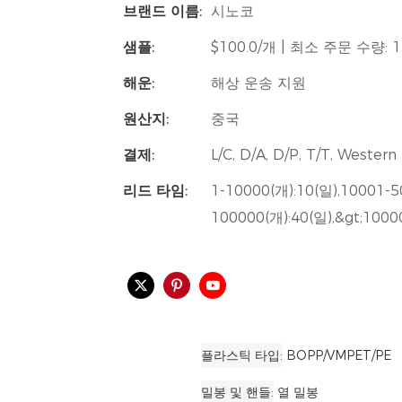
브랜드 이름:
시노코
샘플:
$100.0/개 | 최소 주문 수량: 
해운:
해상 운송 지원
원산지:
중국
결제:
L/C, D/A, D/P, T/T, Weste
리드 타임:
1-10000(개):10(일),10001-5
100000(개):40(일),&gt;10
플라스틱 타입
BOPP/VMPET/PE
밀봉 및 핸들
열 밀봉