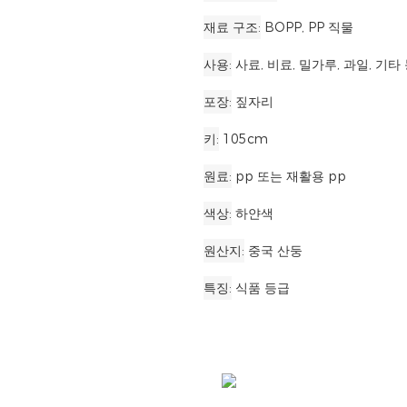
재료 구조
BOPP, PP 직물
사용
사료, 비료, 밀가루, 과일, 기타
포장
짚자리
키
105cm
원료
pp 또는 재활용 pp
색상
하얀색
원산지
중국 산둥
특징
식품 등급