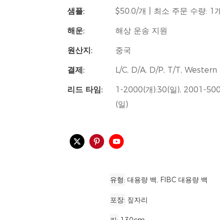
샘플:
$50.0/개 | 최소 주문 수량: 1
해운:
해상 운송 지원
원산지:
중국
결제:
L/C, D/A, D/P, T/T, Weste
리드 타임:
1-2000(개):30(일), 2001-50
(일)
유형
대용량 백, FIBC 대용량 백
포장
짚자리