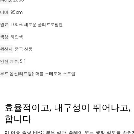
MOQ
2000
너비
95cm
원료
100% 새로운 폴리프로필렌
색상
하얀색
원산지
중국 산둥
안전 계수
5:1
루프 옵션(리프팅)
더블 스테도어 스트랩
효율적이고, 내구성이 뛰어나고,
합니다
이 이중 슬링 FIBC 백은 석탄, 슬레이 또는 팽창 점토를 손