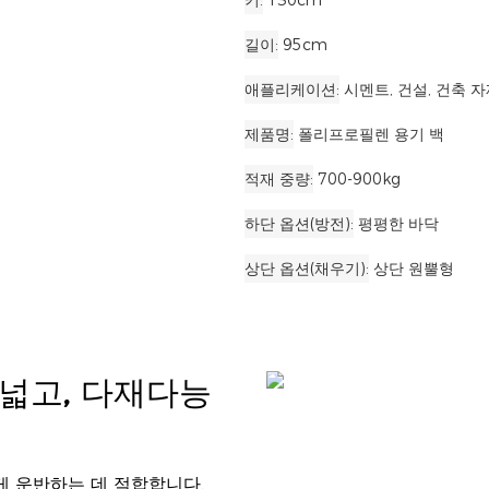
키
130cm
길이
95cm
애플리케이션
시멘트, 건설, 건축 자재
제품명
폴리프로필렌 용기 백
적재 중량
700-900kg
하단 옵션(방전)
평평한 바닥
상단 옵션(채우기)
상단 원뿔형
 넓고, 다재다능
쉽게 운반하는 데 적합합니다.