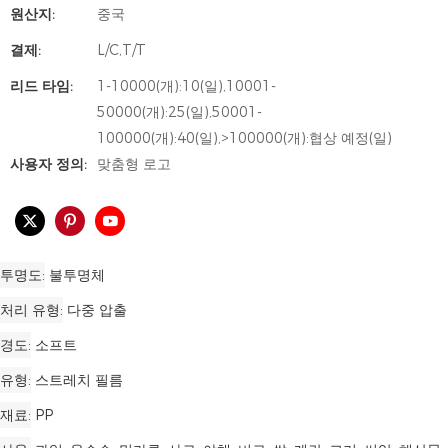
원산지:
중국
결제:
L/C,T/T
리드 타임:
1-10000(개):10(일),10001-
50000(개):25(일),50001-
100000(개):40(일),>100000(개):협상 예정(일)
사용자 정의:
맞춤형 로고
투명도
불투명체
처리 유형
다중 압출
경도
소프트
유형
스트레치 필름
재료
PP