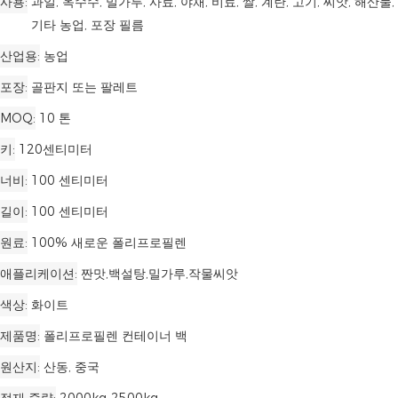
사용
과일, 옥수수, 밀가루, 사료, 야채, 비료, 쌀, 계란, 고기, 씨앗, 해산물,
기타 농업, 포장 필름
산업용
농업
포장
골판지 또는 팔레트
MOQ
10 톤
키
120센티미터
너비
100 센티미터
길이
100 센티미터
원료
100% 새로운 폴리프로필렌
애플리케이션
짠맛,백설탕,밀가루,작물씨앗
색상
화이트
제품명
폴리프로필렌 컨테이너 백
원산지
산동, 중국
적재 중량
2000kg-2500kg