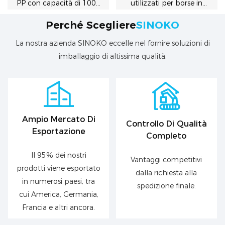
PP con capacità di 1000
utilizzati per borse in
kg - Conservazione
tessuto PP o borse FIBC
Perché Scegliere
SINOKO
dell'imballaggio della
gonna con riempimento
La nostra azienda SINOKO eccelle nel fornire soluzioni di
superiore
imballaggio di altissima qualità.
Ampio Mercato Di
Controllo Di Qualità
Esportazione
Completo
Il 95% dei nostri
Vantaggi competitivi
prodotti viene esportato
dalla richiesta alla
in numerosi paesi, tra
spedizione finale.
cui America, Germania,
Francia e altri ancora.