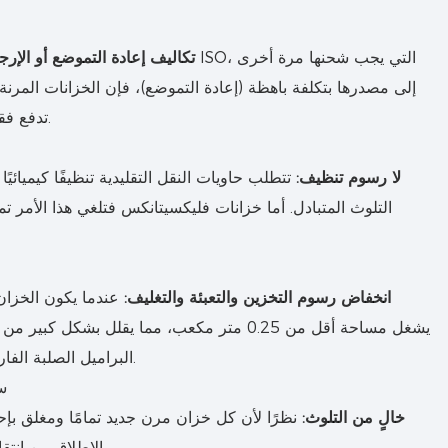
تكاليف إعادة التموضع أو الإرج
إلى مصدرها بتكلفة باهظة (إعادة التموضع)، فإن الخزانات المرنة
تدفع فقط تكلفة الشحن في اتجاه واحد.
لا رسوم تنظيف:
تتطلب حاويات النقل التقليدية تنظيفًا كيميائيًا 
التلوث المتبادل. أما خزانات فليكسيتانكس فتلغي هذا الأمر تمامًا
انخفاض رسوم التخزين والتعبئة والتغليف:
عندما يكون الخزان 
يشغل مساحة أقل من 0.25 متر مكعب، مما يقلل بشكل
البراميل الصلبة الفارغة أو حاويات التخزين الوسيطة.
سل
خالٍ من التلوث:
نظرًا لأن كل خزان مرن جديد تمامًا ومغلق بإ
الإطلاق من انتقال التلوث من الشحنات السابقة.