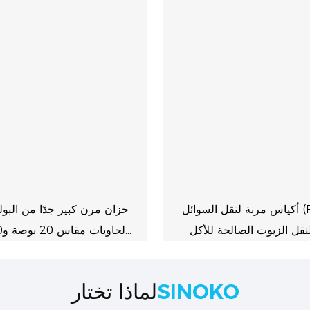
أكياس مرنة لنقل السوائل (Flexitank)
خزان مرن كبير جدًا من البول
نقل الزيوت الصالحة للأكل
ر الفاكهة والجلسرين
64655529946100
SINOKO
لماذا تختار