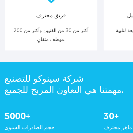
يل
فريق محترف
ة لتلبية
أكثر من 30 من الفنيين وأكثر من 200
موظف متفانٍ.
شركة سينوكو للتصنيع
مهمتنا هي التعاون المربح للجميع.
5000
+
30
+
ماهر محترف
حجم الصادرات السنوي