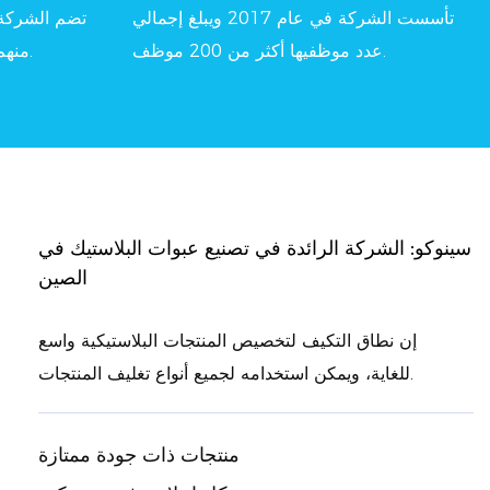
تأسست الشركة في عام 2017 ويبلغ إجمالي
عدد موظفيها أكثر من 200 موظف.
منهم بأداء واجباته ويلتزم بكل منصب.
سينوكو: الشركة الرائدة في تصنيع عبوات البلاستيك في
الصين
إن نطاق التكيف لتخصيص المنتجات البلاستيكية واسع
للغاية، ويمكن استخدامه لجميع أنواع تغليف المنتجات.
منتجات ذات جودة ممتازة