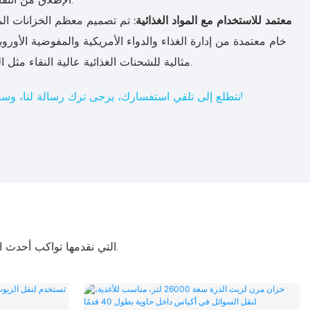
معتمد للاستخدام مع المواد الغذائية:
تم تصميم معظم الخزانات المر
خام معتمدة من إدارة الغذاء والدواء الأمريكية والمفوضية الأوروب
مثالية للشحنات الغذائية عالية النقاء مثل النبيذ والعصائر والزيوت الممتازة.
نتطلع إلى تلقي استفسارك، يرجى ترك رسالة لنا، وسنتصل بك في أقرب وقت ممكن!
لقد استثمرنا في أعلى معايير الجودة. أكياس FIBC التي نقدمها تواكب أحدث الصيحات وتعتمد على أحدث التقنيات المتاحة.